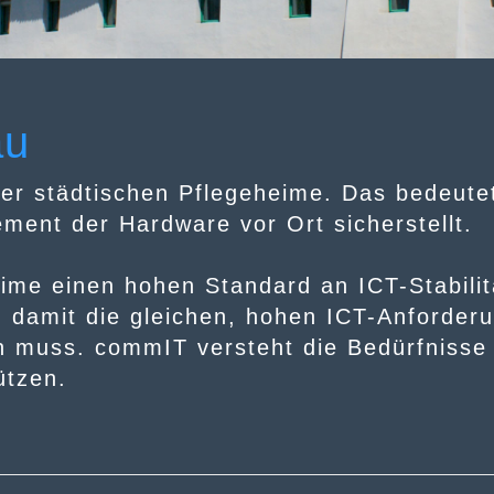
au
der
städtischen Pflegeheime
. Das bedeute
ent der Hardware vor Ort sicherstellt.
eime
einen hohen Standard an
ICT-
Stabili
en damit die gleichen, hohen ICT-Anforder
n muss. commIT versteht die Bedürfnisse
ützen.