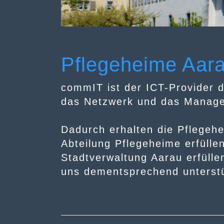
Pflegeheime Aar
commIT ist der ICT-Provider 
das Netzwerk und das Managem
Dadurch erhalten die
Pflegeh
Abteilung Pflegeheime
erfüll
Stadtverwaltung
Aarau
erfülle
uns
dementsprechend
unterst